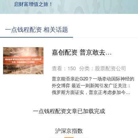
启财富增值之旅！
一点钱程配资 相关话题
嘉创配资 普京敢去南非开G20吗？ICC逮捕令悬头顶，这盘棋藏着三个关键局
查看：
150
分类：
股票配资公司
普京能否亲赴G20？一场牵动国际神经的
外交博弈 最近一则新闻引发广泛关注：
俄罗斯方面证实，普京正考虑参加今年
11月在南非举行的G20峰会，但具体是亲
临现场还是视....
一点钱程配资文章已加载完成
沪深京指数