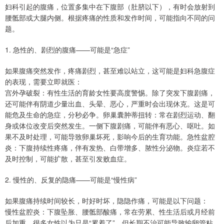
妇科引起的腹痛，位置多集中在下腹部（肚脐以下），有时会放射到
腰骶部或大腿内侧。根据疼痛的性质和发作时间，可能指向不同的问
题。
1. 急性的、剧烈的腹痛——可能是“急症”
如果腹痛突然发作，疼痛剧烈，甚至难以站立，这可能是妇科急腹症
的表现，需要立即就医：
宫外孕破裂：有性生活的育龄女性要高度警惕。除了突发下腹剧痛，
还可能伴有阴道少量出血、头晕、恶心，严重时会出现休克。这是可
能危及生命的急症，分秒必争。卵巢囊肿蒂扭转：常在剧烈运动、翻
身或体位改变后突然发生。一侧下腹剧痛，可能伴有恶心、呕吐。如
果不及时处理，可能导致卵巢坏死，影响今后的生育功能。急性盆腔
炎：下腹持续性疼痛，伴有发热、白带增多、脓性分泌物。炎症若不
及时控制，可能扩散，甚至引发败血症。
2. 慢性的、反复的隐痛——可能是“慢性病”
如果腹痛持续时间较长，时好时坏，隐隐作痛，可能是以下问题：
慢性盆腔炎：下腹坠胀、腰骶部酸痛，常在劳累、性生活后或月经前
后加重。很多女性以为只是“累着了”，但长期不治可能导致输卵管粘