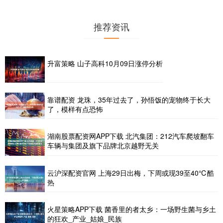
推荐资讯
升富策略 山子高科10月09日涨停分析
靠谱配资 龙珠，35年过去了，孙悟饭的宠物终于长大
了，模样有点恐怖
湖南股票配资网APP下载 北汽集团：212汽车爬坡翻车
车辆与集团及旗下品牌北京越野无关
云沪深配资官网 上海29日出梅，下周或现39至40℃酷
热
火星策略APP下载 菌香里的者太乡：一场野生菌与乡土
的狂欢_产业_姑娘_民族