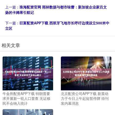
上一篇：
珠海配资官网 雨林数据与都市味蕾：新加坡企业家吕文
扬的卡姆果引航记
下一篇：
巨富配资APP下载 西班牙飞地市长呼吁边境设立500米中
立区
相关文章
牛金所配资APP下载 特朗普要
北京配资公司APP下载 新晨动
求开展新一轮人口普查 无证移
力于今日上午起短暂停牌 待刊
民不会纳入统计
发内幕消息