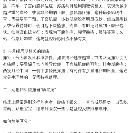
连、不孕。子宫内膜异位症：疼痛与月经周期密切相关，表现为越来
越严重的痛经，或者非经期的下腹、腰骶部疼痛。这种病会影响生
育，需要尽早干预。子宫肌瘤：多数肌瘤没有明显症状，但当肌瘤较
大或位置特殊时，会引起下腹坠胀、疼痛，有时还能摸到下腹部包
块。盆腔淤血综合征：表现为下腹坠痛、腰背酸痛，晨轻暮重，久
站、劳累后加重。这与盆腔静脉回流不畅有关。
3. 与月经周期相关的腹痛
痛经：分为原发性和继发性。如果痛经越来越重，或者从无痛经变为
有痛经，要警惕子宫内膜异位症、子宫腺肌症的可能。排卵期腹痛：
两次月经中间，一侧下腹轻微疼痛，有时伴有少量排卵期出血。这通
常是生理性的，无需特殊处理。
二、别把妇科腹痛当“肠胃病”
临床上经常遇到这样的患者：腹痛了很久，一直当成肠胃炎，自己吃
胃药、贴暖宝宝，结果到医院一查，是盆腔炎或卵巢囊肿。
如何简单区分？