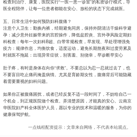
检查到治疗、康复，医院实行“一医一患一诊室”的私密诊疗模式，导
医全程陪伴，让每一位患者都能在安心、放松的状态下完成就医。
五、日常生活中如何预防妇科腹痛？
注意个人卫生：勤换内裤，经期避免同房，保持外阴清洁干燥科学避
孕：减少意外妊娠带来的宫腔操作，降低盆腔炎、宫外孕风险定期妇
科检查：每年一次妇科B超、白带常规检查，早发现、早处理增强免
疫力：规律作息，均衡饮食，适度运动，避免长期熬夜和过度劳累及
时就医不拖延：出现异常症状，别害羞、别侥幸，早诊断早安心
肚子疼，有时是身体在向你“求救”。不要总以为忍一忍就过去了，也
不要盲目吃止痛药掩盖病情。尤其是育龄期女性，腹痛背后可能隐藏
着需要重视的妇科问题。
如果你正被腹痛困扰，或者已经反复不适一段时间了，不妨给自己一
个机会，到正规医院做个检查。弄清楚原因，才能真的安心。云南京
华医院妇产科全体医护人员，愿以专业的技术和温暖的服务，为你的
健康保驾护航。
一点钱程配资提示：文章来自网络，不代表本站观点。