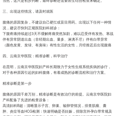
当然，这只是初步判断，最终诊断还需要医生结合检查来确定。
三、出现这些情况，请及时就医
腹痛的原因复杂，不建议自己硬扛或盲目用药。出现以下任何一种情
况，建议尽快到正规医院妇科就诊：
下腹疼痛持续超过3天不缓解疼痛突然加剧，难以忍受伴有发热、寒战
伴有异常阴道出血（非经期出血、量多、淋漓不尽）伴有白带异常
（颜色发黄、发绿、有臭味）有性生活的女性，月经推迟后出现腹痛
四、云南京华医院：精准诊断，科学治疗
在昆明，云南京华医院妇产科长期致力于女性生殖系统疾病的诊疗，
对于各种原因引起的妇科腹痛，有着成熟的诊断流程和治疗方案。
精准诊断是第一步
腹痛的原因千差万别，精准诊断是有效治疗的前提。云南京华医院妇
产科配备了先进的检查设备：
高清妇科B超：清晰显示子宫、卵巢、输卵管情况，排查肌瘤、囊
肿、炎症等血HCG检测：快速明确是否妊娠，排除宫外孕白带常规及