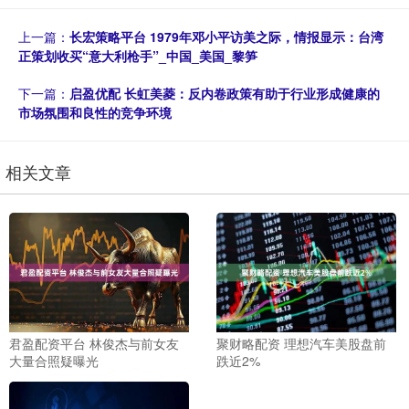
上一篇：
长宏策略平台 1979年邓小平访美之际，情报显示：台湾
正策划收买“意大利枪手”_中国_美国_黎笋
下一篇：
启盈优配 长虹美菱：反内卷政策有助于行业形成健康的
市场氛围和良性的竞争环境
相关文章
君盈配资平台 林俊杰与前女友
聚财略配资 理想汽车美股盘前
大量合照疑曝光
跌近2%