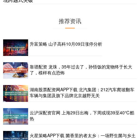
推荐资讯
升富策略 山子高科10月09日涨停分析
靠谱配资 龙珠，35年过去了，孙悟饭的宠物终于长大
了，模样有点恐怖
湖南股票配资网APP下载 北汽集团：212汽车爬坡翻车
车辆与集团及旗下品牌北京越野无关
云沪深配资官网 上海29日出梅，下周或现39至40℃酷
热
火星策略APP下载 菌香里的者太乡：一场野生菌与乡土