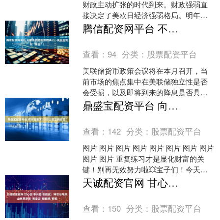
财政主动扩张的时代到来。财政强弱直
接决定了美欧日经济强弱格局。明年，
美欧日或将迎来新一轮财政集体扩张，
腾信配资网平台 不要低估特朗普的决心--美国会如何“降息”？
更宽的财政将如何影....
查看：
94
分类：
股票配资平台
美联储货币政策会议将在本月召开，当
前市场的焦点集中在美联储独立性是否
会受损，以及即将到来的降息是否具
有“政治化”色彩。 近日，来自Academy
鼎盛宝配资平台 向宇宙索求2000万的正确姿势！
Securit....
查看：
142
分类：
股票配资平台
图片 图片 图片 图片 图片 图片 图片 图片
图片 图片 重复练习才是显化财富的关
键！别再无效努力啦💥宝子们！今天必
须跟你们唠唠重复练习在显化财富里的
天诚配资官网 甘心田 李兴俭 张胜武：神农谷笔架山林果野茶_黄宏云_猕猴桃_桐柏
重要性！....
查看：
150
分类：
股票配资平台