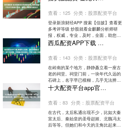
表担任。 现任IEA....
查看：
125
分类：
股票配资平台
登录新浪财经APP 搜索【信披】查看更
多考评等级 炒股就看金麒麟分析师研
报，权威，专业，及时，全面，助您挖
掘潜力主题机会！ 每经记者|于垚峰 深交
西瓜配资APP下载 黄巢杀人如麻，却让中国躲过了一场千年灾难：中国差点变印度！_门阀_家族_阶层
所网站8月7日....
查看：
143
分类：
股票配资平台
在岭南的某个地方，静静矗立着一座古
老的祠堂。祠堂门前，一块年代久远的
石碑上，名字早已模糊，几乎无法辨
认。每当有老者讲起这段历史时，他们
十大配资平台app官网 史上“毫无节操”的太后，把寺庙变会所，最后和儿媳坠入红尘_高湛_何世_胡太后
总是轻声细语，压低声音，仿....
查看：
83
分类：
股票配资平台
在古代，太后私通出现不少，比如大秦
宣太后、秦始皇的圣母赵姬、北魏冯太
后等等。但她们和今天的主角比起来，