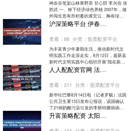
神农谷笔架山林果野茶 甘心田 李兴俭 张
胜武 一、林下经济绿色养植 2007年，做
外闯生意有所积蓄的黄宏云，胸有绿化
气自豪地陆续承包了这两万多亩山林，
沪深策略平台 伊春嘉荫：开展“城市里的森林调查体验暨树木拯救活动”_实践_青少年_文明
他踌躇满志....
查看：
88
分类：
股票配资平台
为丰富青少年暑期生活，推动新时代文
明实践工作走深走实，8月12日，嘉荫县
新时代文明实践中心组织开展“我在新时
代文明实践中心过暑假”暨文明实践暑期
人人配配资官网 法国报告21例污染奶酪所致李斯特菌病病例_食用_相关_产品
课堂系列活动之“....
查看：
211
分类：
股票配资平台
新华社巴黎8月14日电（记者罗毓）法国
公共卫生署13日发布公报说，该国确认
了21例奶酪污染引发的李斯特菌病病
例，其中有18例发生在今年6月以来，目
升富策略配资 太阳报盘点全球足球迷心中20大梦想球场：诺坎普居首，伯纳乌次席_国米_阿森纳_曼联
前已报告2例死....
查看：
104
分类：
股票配资平台