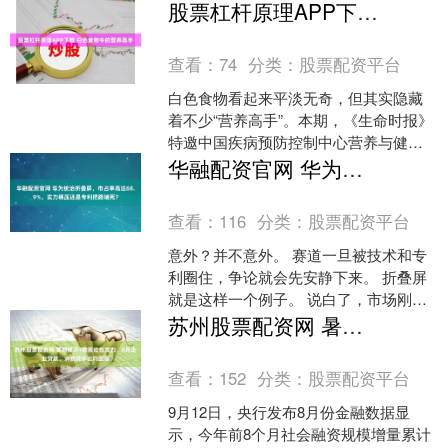
多女性，尤其是习惯隐忍、不愿麻烦子
股票杠杆原理APP下载 白色食物中的营养高手
女的女性，选择....
查看：
74
分类：
股票配资平台
白色食物看起来平淡无奇，但其实隐藏
着不少“营养高手”。本期，《生命时报》
特邀中国疾病预防控制中心营养与健康
所研究员刘爱玲帮大家找出这些“营养高
华融配资官网 华为统治折叠屏，市占率高达68.9%，实力碾压还是专利把路堵死？
手”。 高钾低钠的....
查看：
116
分类：
股票配资平台
意外？并不意外。 赛道一旦被技术和专
利圈住，争论就会先安静下来。 折叠屏
就是这样一个例子。 说白了，市场刚刚
交出一份很清晰的成绩单：截至 2025 年
苏州股票配资网 暑期经济+政策红包发力，8月企业贷款、消费贷环比均回暖
前三季度，....
查看：
152
分类：
股票配资平台
9月12日，央行发布8月份金融数据显
示，今年前8个月社会融资规模增量累计