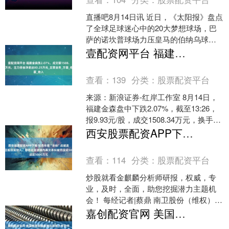
直播吧8月14日讯 近日，《太阳报》盘点
了全球足球迷心中的20大梦想球场，巴
萨的诺坎普球场力压皇马的伯纳乌球场
登顶。 巴萨的诺坎普球场在球迷心中成
壹配资网平台 福建金森跌2.07%，成交额1508.34万元，主力资金净流出80.25万元_主营业务_方面_收入
为最想参观的球....
查看：
139
分类：
股票配资平台
来源：新浪证券-红岸工作室 8月14日，
福建金森盘中下跌2.07%，截至13:26，
报9.93元/股，成交1508.34万元，换手率
0.64%，总市值23.41....
西安股票配资APP下载 知悉年报“非标”后就卖股？南卫股份实控人、财务总监涉嫌内幕交易拟被罚没近5000万元
查看：
114
分类：
股票配资平台
炒股就看金麒麟分析师研报，权威，专
业，及时，全面，助您挖掘潜力主题机
会！ 每经记者|蔡鼎 南卫股份（维权）8
月7日晚间公告，公司控股股东、实控人
嘉创配资官网 美国教育部提前推出新版大学助学金申请表
李平和财务总监项....