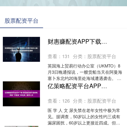
股票配资平台
财惠赚配资APP下载 英国海上贸易行动办公室：一货船在霍尔木兹海峡附近遭袭
查看：
131
分类：
股票配资平台
英国海上贸易行动办公室（UKMTO）8
月3日晚通报说，一艘货船当天在阿曼海
塞卜东北约20海里处海域遭遇袭击。 通
报显示，事发地点位于霍尔木兹海峡东
亿策略配资平台APP下载 困住她们的不是疾病，而是“不敢说”的无奈丨医学人文
入口附近海域。....
查看：
126
分类：
股票配资平台
医 学 人 文 尿失禁在老年女性中极为常
见。据调查，50岁以上的女性约三成有
漏尿困扰，60岁以上更接近四成。但很