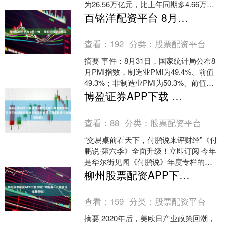
为26.56万亿元，比上年同期多4.66万亿
元。今年前8个月，人民币贷款增加13.46
百铭洋配资平台 8月PMI——涨价的预期与现实
万....
查看：
192
分类：
股票配资平台
摘要 事件：8月31日，国家统计局公布8
月PMI指数，制造业PMI为49.4%、前值
49.3%；非制造业PMI为50.3%、前值
50.1%。 核心观点：供给收缩....
博盈证券APP下载 降息≠曲线下移：推演美联储9月行动下的利率曲线与大类资产布局【洞察君课代表加餐】
查看：
88
分类：
股票配资平台
“交易桌前看天下，付鹏说来评财经”《付
鹏说·第六季》全面升级！立即订阅 今年
是华尔街见闻《付鹏说》年度专栏的第
十个年头！ 《付鹏说第六季》正式上
柳州股票配资APP下载 财政“锦标赛”：美欧日，谁更积极？
新！第六季将会做....
查看：
159
分类：
股票配资平台
摘要 2020年后，美欧日产业政策回潮，