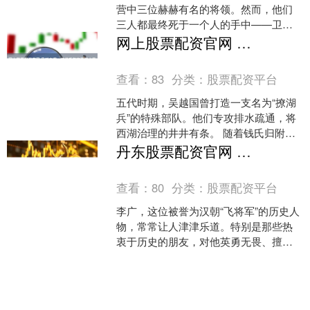
营中三位赫赫有名的将领。然而，他们
三人都最终死于一个人的手中——卫
瓘。卫瓘的结局，究竟为何如此悲惨？
网上股票配资官网 吴越之泪：持续千年的西湖水患与排污困境_杭州_钱镠_问题
卫瓘生于书香门第，他的父....
查看：
83
分类：
股票配资平台
五代时期，吴越国曾打造一支名为“撩湖
兵”的特殊部队。他们专攻排水疏通，将
西湖治理的井井有条。 随着钱氏归附宋
朝，这支专业队伍宣告解散，彻底让位
丹东股票配资官网 爱兵如子的李广，带兵方式为何遭史家批评？个人英雄主义危害大_军队_军事_管理
于科举上位的做题家....
查看：
80
分类：
股票配资平台
李广，这位被誉为汉朝“飞将军”的历史人
物，常常让人津津乐道。特别是那些热
衷于历史的朋友，对他英勇无畏、擅长
弓箭的事迹耳熟能详。李广，不仅精通
射术，骑射也是一绝，....