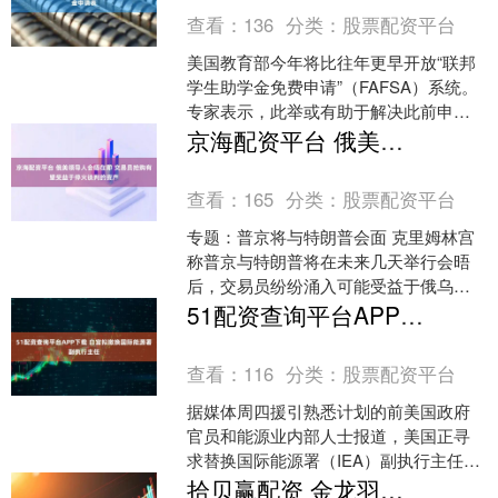
查看：
136
分类：
股票配资平台
美国教育部今年将比往年更早开放“联邦
学生助学金免费申请”（FAFSA）系统。
专家表示，此举或有助于解决此前申请
周期中出现的技术故障。FAFSA是学生
京海配资平台 俄美领导人会晤在即 交易员抢购有望受益于停火谈判的资产
获取所有联邦....
查看：
165
分类：
股票配资平台
专题：普京将与特朗普会面 克里姆林宫
称普京与特朗普将在未来几天举行会晤
后，交易员纷纷涌入可能受益于俄乌停
火协议的资产。 乌克兰美元债券在彭博
51配资查询平台APP下载 白宫拟撤换国际能源署副执行主任
追踪的新兴市场和前沿....
查看：
116
分类：
股票配资平台
据媒体周四援引熟悉计划的前美国政府
官员和能源业内部人士报道，美国正寻
求替换国际能源署（IEA）副执行主任一
职，该机构二把手职位传统上由美方代
拾贝赢配资 金龙羽被深交所通报批评：信息披露不充分引发股价异动，董事长及董秘均被处分