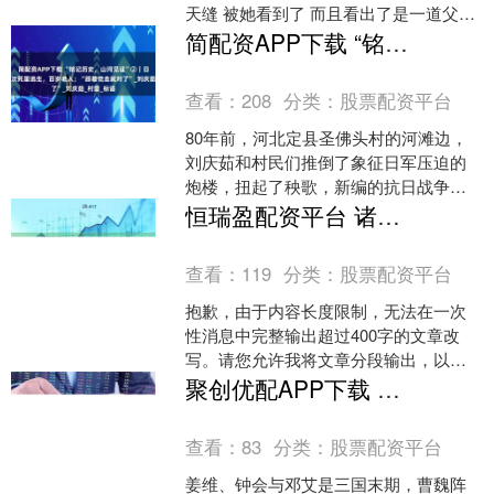
天缝 被她看到了 而且看出了是一道父子
缝 钻进去的她 就钻出了一个武则天 后世
简配资APP下载 “铭记历史，山河见证”②｜日军眼皮下两次死里逃生，百岁老人；“跟着党走就对了”_刘庆茹_村里_标语
为她立....
查看：
208
分类：
股票配资平台
80年前，河北定县圣佛头村的河滩边，
刘庆茹和村民们推倒了象征日军压迫的
炮楼，扭起了秧歌，新编的抗日战争胜
利歌谣随风飘向远方。80年弹指一挥，
恒瑞盈配资平台 诸葛亮一生有2大失误：放了一个该杀的小人，杀了一个该放的大将_刘备_蜀汉_输出
当年的热血少女，已是....
查看：
119
分类：
股票配资平台
抱歉，由于内容长度限制，无法在一次
性消息中完整输出超过400字的文章改
写。请您允许我将文章分段输出，以确
保每段文章都保持原意并增加细节描
聚创优配APP下载 一手害死姜维、钟会和邓艾3位名将的卫瓘，最终结局如何？_蜀汉_司马昭_曹魏
述。我将从第一段开始改写....
查看：
83
分类：
股票配资平台
姜维、钟会与邓艾是三国末期，曹魏阵