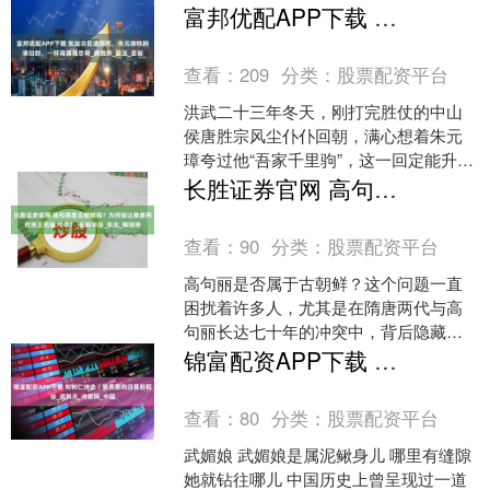
还是相差甚远！ 他就是北齐武成帝高湛
富邦优配APP下载 凯旋功臣遭赐死，朱元璋铁腕清旧部，一杯毒酒埋忠骨_唐胜宗_蓝玉_圣旨
的皇后胡氏，老公活着时....
查看：
209
分类：
股票配资平台
洪武二十三年冬天，刚打完胜仗的中山
侯唐胜宗风尘仆仆回朝，满心想着朱元
璋夸过他“吾家千里驹”，这一回定能升官
加爵。谁料刚进府门，宫里的太监就捧
长胜证券官网 高句丽是古朝鲜吗？为何能让隋唐两代帝王死磕70年？_朝鲜半岛_东北_隋炀帝
着圣旨来了，身后跟着....
查看：
90
分类：
股票配资平台
高句丽是否属于古朝鲜？这个问题一直
困扰着许多人，尤其是在隋唐两代与高
句丽长达七十年的冲突中，背后隐藏的
真相却让人大跌眼镜。想象一下，隋炀
锦富配资APP下载 刘树仁诗选｜我羡慕向日葵和稻谷_武则天_诗歌网_中国
帝调动了上百万大军，但最....
查看：
80
分类：
股票配资平台
武媚娘 武媚娘是属泥鳅身儿 哪里有缝隙
她就钻往哪儿 中国历史上曾呈现过一道