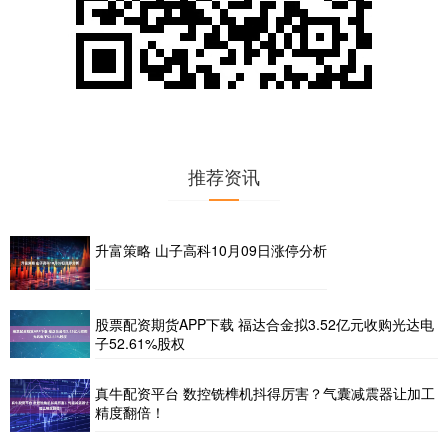
推荐资讯
升富策略 山子高科10月09日涨停分析
股票配资期货APP下载 福达合金拟3.52亿元收购光达电
子52.61%股权
真牛配资平台 数控铣榫机抖得厉害？气囊减震器让加工
精度翻倍！