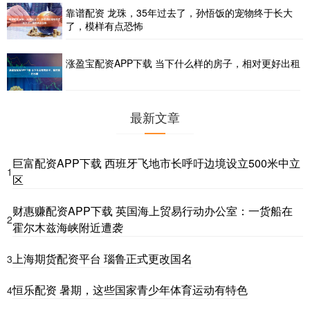
靠谱配资 龙珠，35年过去了，孙悟饭的宠物终于长大
了，模样有点恐怖
涨盈宝配资APP下载 当下什么样的房子，相对更好出租
最新文章
巨富配资APP下载 西班牙飞地市长呼吁边境设立500米中立
1
区
财惠赚配资APP下载 英国海上贸易行动办公室：一货船在
2
霍尔木兹海峡附近遭袭
上海期货配资平台 瑙鲁正式更改国名
3
恒乐配资 暑期，这些国家青少年体育运动有特色
4