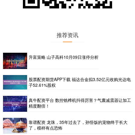
推荐资讯
升富策略 山子高科10月09日涨停分析
股票配资期货APP下载 福达合金拟3.52亿元收购光达电
子52.61%股权
真牛配资平台 数控铣榫机抖得厉害？气囊减震器让加工
精度翻倍！
靠谱配资 龙珠，35年过去了，孙悟饭的宠物终于长大
了，模样有点恐怖