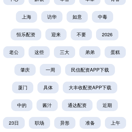
上海
访华
如意
中毒
恒乐配资
迎来
不要
2026
老公
这些
三大
弟弟
蛋糕
肇庆
一周
民信配资APP下载
厦门
具体
大丰收配资APP下载
中的
酱汁
通达配资
近期
23日
职场
异形
准备
上午