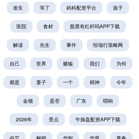
发生
等了
屿科配资平台
孩子
医院
食材
股票有杠杆吗APP下载
解读
先生
事件
恒瑞行策略网
自己
世界
赌输
我们
为何
都是
妻子
一个
精神
今年
金领
是否
广东
唱响
2026年
景点
牛操盘配资APP下载
中芯
解锁
华智
华章
青春