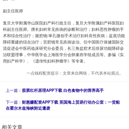
副主任医师
复旦大学附属华山医院妇产科行政主任，复旦大学附属妇产科医院妇
科副主任医师。擅长妇科常见疾病的诊断和治疗；妇科恶性肿瘤的手
术和综合性治疗；腹腔镜/单孔微创手术治疗妇科良性疾病；盆底功能
障碍重建的综合治疗；宫腔镜常见疾病诊治。任中国医疗保健国际交
流促进会中医药临床研究分会委员，长三角盆腔术后排尿功能障碍诊
治联盟理事，中华医学会上海医学分会卵巢癌学组成员等。参编《实
用妇产科学》、《遗传性妇科肿瘤学》等专著。
一点钱程配资提示：文章来自网络，不代表本站观点。
上一篇：
股票杠杆原理APP下载 白色食物中的营养高手
下一篇：
财惠赚配资APP下载 英国海上贸易行动办公室：一货船
在霍尔木兹海峡附近遭袭
相关文章