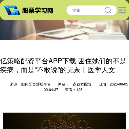
亿策略配资平台APP下载 困住她们的不是
疾病，而是“不敢说”的无奈丨医学人文
来源：如何配资炒股平台
网站：一点钱程配资
日期：2026-06-05
09:04:37
查看：125