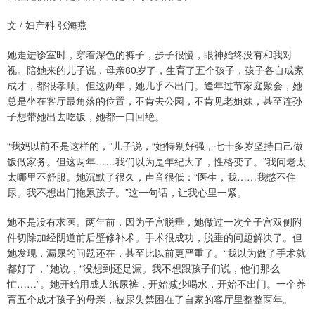
文 / 妇产科 张海燕
她走进诊室时，穿着深色的裤子，步子很慢，眼神始终没有和我对
视。陪她来的儿子说，母亲80岁了，生育了五个孩子，孩子各自成家
成才，都很孝顺。但这两年，她几乎不出门。逢年过节家庭聚会，她
总是坐在客厅最角落的位置，不肯去公园，不肯见老姐妹，甚至连孙
子想带她出去吃饭，她都一口回绝。
“我妈以前不是这样的，”儿子说，“她特别好强，七十多岁坚持自己做
饭做家务。但这两年……我们以为是年纪大了，性格变了。”我问老太
太哪里不舒服。她沉默了很久，声音很低：“医生，我……我憋不住
尿。我不想出门拖累孩子。”这一句话，让我心里一紧。
她不是没有求医。两年前，因为子宫脱垂，她做过一次全子宫双侧附
件切除加经阴道前后壁修补术。手术很成功，脱垂的问题解决了。但
她发现，漏尿的问题还在，甚至比以前更严重了。“我以为做了手术就
都好了，”她说，“没想到还是漏。我不想跟孩子们说，他们那么
忙……”。她开始用成人纸尿裤，开始减少喝水，开始不出门。一个养
育五个成才孩子的母亲，被尿失禁困在了自家的客厅里整整两年。