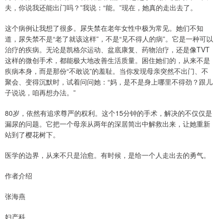
夫，你说我还能出门吗？”我说：“能。”现在，她真的走出去了。
这个病例让我想了很多。尿失禁在老年女性中极为常见。她们不知
道，尿失禁不是“老了就该这样”，不是“见不得人的病”。它是一种可以
治疗的疾病。无论是凯格尔运动、盆底康复、药物治疗，还是像TVT
这样的微创手术，都能极大地改善生活质量。困住她们的，从来不是
疾病本身，而是那份“不敢说”的羞耻。当你发现母亲突然不出门、不
聚会、变得沉默时，试着问问她：“妈，是不是身上哪里不得劲？跟儿
子说说，咱再想办法。”
80岁，依然有追求尊严的权利。这个15分钟的手术，解决的不仅仅是
漏尿的问题。它把一个母亲从两年的深居简出中解救出来，让她重新
站到了樱花树下。
医学的边界，从来不只是治愈。有时候，是给一个人走出去的勇气。
作者介绍
张海燕
妇产科