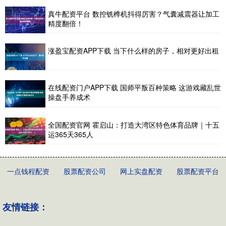
真牛配资平台 数控铣榫机抖得厉害？气囊减震器让加工
精度翻倍！
涨盈宝配资APP下载 当下什么样的房子，相对更好出租
在线配资门户APP下载 国师平叛百种策略 这游戏藏乱世
操盘手养成术
全国配资官网 霍启山：打造大湾区特色体育品牌｜十五
运365天365人
一点钱程配资
股票配资公司
网上实盘配资
股票配资平台
友情链接：