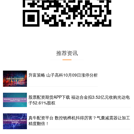
推荐资讯
升富策略 山子高科10月09日涨停分析
股票配资期货APP下载 福达合金拟3.52亿元收购光达电
子52.61%股权
真牛配资平台 数控铣榫机抖得厉害？气囊减震器让加工
精度翻倍！