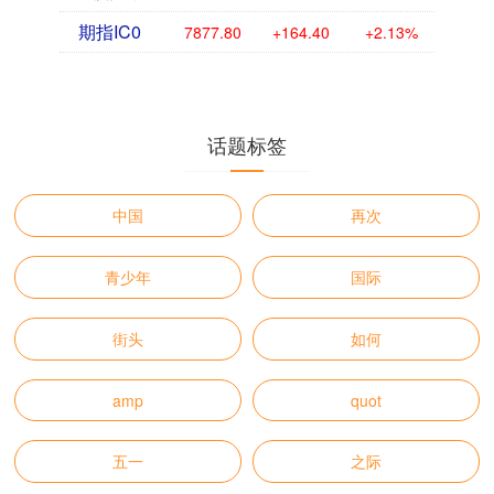
期指IC0
7877.80
+164.40
+2.13%
话题标签
中国
再次
青少年
国际
街头
如何
amp
quot
五一
之际