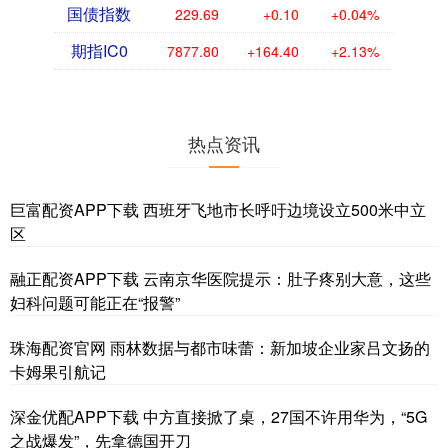
国债指数
229.69
+0.10
+0.04%
期指IC0
7877.80
+164.40
+2.13%
热点资讯
巨富配资APP下载 西班牙飞地市长呼吁边境设立500米中立
区
融正配资APP下载 云南京华医院提示：肚子疼别大意，这些
妇科问题可能正在“报警”
珠海配资官网 雨林数据与都市味蕾：新加坡企业家吕文扬的
卡姆果引航记
深金优配APP下载 中方直接掀了桌，27国不许用华为，“5G
之战爆发”，先拿德国开刀