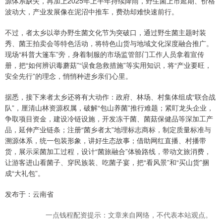
源体系缺失，再加上2025年上半年持续降雨，野生菌上市延期、价格
波动大，产业发展像在泥沼中推车，费劲却难快速前行。
不过，者太乡以举办野生菌文化节为突破口，通过野生菌主题时装
秀、菌王拍卖会等特色活动，将特色山货与地域文化深度融合推广。
现场“科普大篷车”旁，身着制服的市场监管部门工作人员拿着宣传
册，把“如何辨识毒蘑菇”“误食急救措施”等实用知识，将“产业要旺，
安全先行”的理念，悄悄种进乡亲们心里。
据悉，接下来者太乡还将有大动作：政府、林场、村集体组成“联合战
队”，厘清山林资源权属，破解“包山养菌”推行难题；紧盯龙头企业，
争取项目资金，建设冷链设施，开发冻干菌、菌菇保健品等深加工产
品，延伸产业链条；注册“菌乡者太”地理标志商标，制定质量标准与
溯源体系，统一包装形象，讲好生态故事；借助网红直播、村播带
货，展示采菌加工过程，设计“菌旅融合”体验路线，带动文旅消费，
让游客进山看菌子、穿民族装、吃菌子宴，把“看风景”和“买山货”捆
成“大礼包”。
发布于：云南省
一点钱程配资提示：文章来自网络，不代表本站观点。