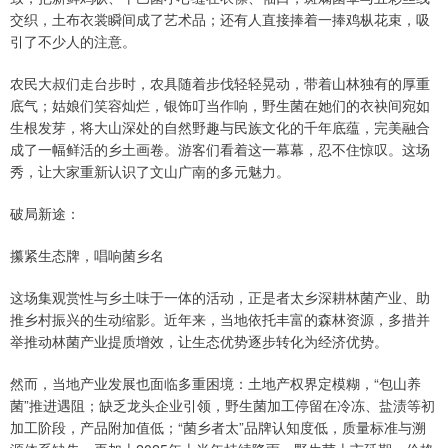
交织，土布衣裳瞬间成了艺术品；还有人直接捧着一捧鸡枞花束，吸
引了不少人的注意。
农民大叔们走台步时，农具随着步伐轻轻晃动，带着山林独有的厚重
底气；姑娘们笑容灿烂，银饰叮当作响，野生菌在她们的衣袂间宛如
生根发芽，将大山深处的自然野趣与民族文化的千年底蕴，完美融合
成了一幅鲜活的乡土画卷。游客们看着这一幕幕，忍不住惊叹。这场
秀，让大家重新认识了文山广南的多元魅力。
破局新途：
攥紧生态牌，唱响菌乡名
这场集观赏性与乡土味于一体的活动，正是者太乡深耕林菌产业、助
推乡村振兴的生动缩影。近年来，当地依托丰富的森林资源，多措并
举推动林菌产业提质增效，让生态优势逐步转化为经济优势。
然而，当地产业发展也面临多重困境：土地产权界定模糊，“包山养
菌”推进遇阻；缺乏龙头企业引领，野生菌加工停留在冷冻、盐渍等初
加工阶段，产品附加值低；“菌乡者太”品牌认知度低，质量标准与溯