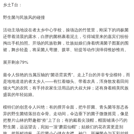
乡土T台：
野生菌与民族风的碰撞
活动主场地设在者太乡中心学校，操场边的竹筐里，刚采下的鸡枞菌
还带着清晨的露水，白胖的菌柄裹着泥土，引得城里来的嘉宾们纷纷
掏出手机拍照。开场的民族歌舞，壮族姑娘们身着绣满菌子图案的围
裙，舞步轻盈，将采菌人弯腰、拨草、轻提等动作演绎得惟妙惟肖。
展开剩余79%
最令人惊艳的当属压轴的“菌语霓裳秀”。走上T台的并非专业模特，而
是地地道道的者太乡人——有扛着锄头、带着农具，浑身散发着田间
烟火气的农民；有手持农家生活用品的大叔大婶；还有身着精美民族
盛装的年轻姑娘。
模特们的创意令人叫绝：有的撑开伞面，把牛肝菌、青头菌等形态各
异的野生菌错落挂在伞骨。走动间，伞边垂下的菌子微微摇晃，像是
把整片山林的野趣都“拎”上了台；有的戴着尖顶帽，帽面铺满小巧的
野生菌，远远望去，宛如一顶“蘑菇仙帽”；姑娘们的花衣裳更是别
致，把新鲜鸡枞、干巴菌小心缝在衣襟、袖口，斑斓菌伞与五彩丝线