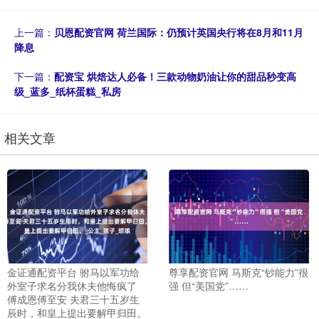
上一篇：
贝恩配资官网 荷兰国际：仍预计英国央行将在8月和11月
降息
下一篇：
配资宝 烘焙达人必备！三款动物奶油让你的甜品秒变高
级_蓝多_纸杯蛋糕_私房
相关文章
金证通配资平台 驸马以军功给
尊享配资官网 马斯克“钞能力”很
外室子求名分我休夫他悔疯了
强 但“美国党”……
傅成恩傅至安 夫君三十五岁生
辰时，和皇上提出要解甲归田。