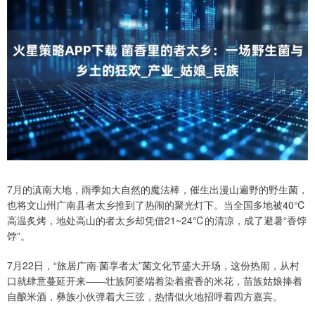
7月的滇南大地，雨季如大自然的魔法棒，催生出漫山遍野的野生菌，
也将文山州广南县者太乡推到了热闹的聚光灯下。当全国多地被40℃
高温炙烤，地处高山的者太乡却凭借21~24℃的清凉，成了避暑“香饽
饽”。
7月22日，“旅居广南·菌享者太”菌文化节盛大开场，这份热闹，从村
口就肆意蔓延开来——壮族阿婆端着染着蜜香的米花，苗族姑娘捧着
自酿米酒，彝族小伙弹着大三弦，热情似火地招呼着四方嘉宾。