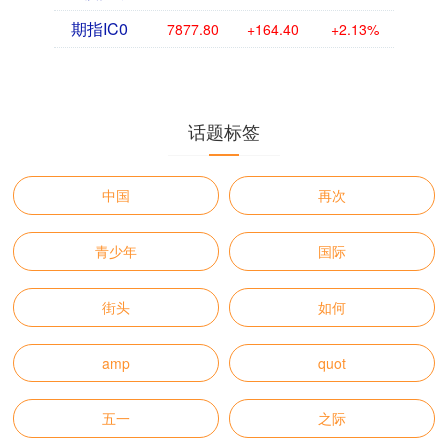
期指IC0
7877.80
+164.40
+2.13%
话题标签
中国
再次
青少年
国际
街头
如何
amp
quot
五一
之际