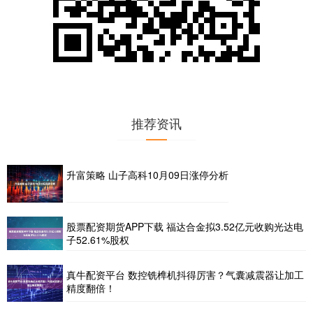
推荐资讯
升富策略 山子高科10月09日涨停分析
股票配资期货APP下载 福达合金拟3.52亿元收购光达电
子52.61%股权
真牛配资平台 数控铣榫机抖得厉害？气囊减震器让加工
精度翻倍！