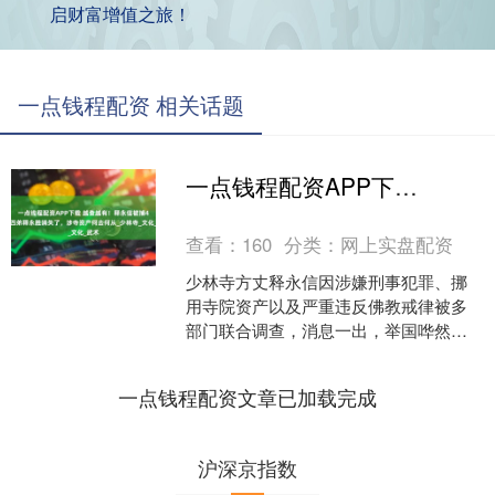
启财富增值之旅！
一点钱程配资 相关话题
一点钱程配资APP下载 越查越有！释永信被捕4天，四弟释永胜消失了，涉寺资产何去何从_少林寺_文化_武术
查看：
160
分类：
网上实盘配资
少林寺方丈释永信因涉嫌刑事犯罪、挪
用寺院资产以及严重违反佛教戒律被多
部门联合调查，消息一出，举国哗然。
这位被外界称为“少林CEO”的宗教领袖，
如今已被警方带走....
一点钱程配资文章已加载完成
沪深京指数