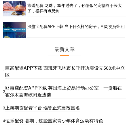
靠谱配资 龙珠，35年过去了，孙悟饭的宠物终于长大
了，模样有点恐怖
涨盈宝配资APP下载 当下什么样的房子，相对更好出租
最新文章
巨富配资APP下载 西班牙飞地市长呼吁边境设立500米中立
1
区
财惠赚配资APP下载 英国海上贸易行动办公室：一货船在
2
霍尔木兹海峡附近遭袭
上海期货配资平台 瑙鲁正式更改国名
3
恒乐配资 暑期，这些国家青少年体育运动有特色
4