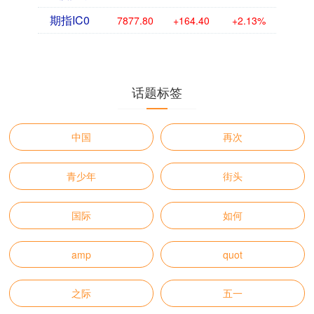
期指IC0
7877.80
+164.40
+2.13%
话题标签
中国
再次
青少年
街头
国际
如何
amp
quot
之际
五一