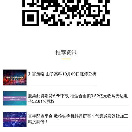
推荐资讯
升富策略 山子高科10月09日涨停分析
股票配资期货APP下载 福达合金拟3.52亿元收购光达电
子52.61%股权
真牛配资平台 数控铣榫机抖得厉害？气囊减震器让加工
精度翻倍！