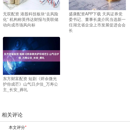
无双配资 港股科技板块“去风险
盛康配资APP下载 天风证券党
化” 机构称英伟达财报与美联储
委书记、董事长庞介民当选新一
动向成市场风向标
任湖北省企业上市发展促进会会
长
东方财富配资 短剧《烬余微光
护你成芒》山气日夕佳_万寿公
主_长安_葬礼
相关评论
本文评分
*