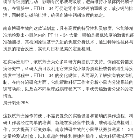
调节骨细胞的活动，影响骨的形成与吸收，进而维持小鼠体内钙磷平
衡。在肾脏中，PTH1 - 34 可促进肾小管对钙的重吸收，减少钙的排
泄，同时促进磷的排泄，确保血液中钙磷浓度的稳定。
南京博研生物的这款试剂盒，具有高度的特异性和灵敏度。它能够精
准地检测出小鼠体内的 PTH1 - 34 含量，哪怕是极低浓度的激素也能
准确捕捉。其检测原理基于先进的免疫分析技术，通过特异性抗体与
抗原的结合反应，实现对目标激素的定量检测。
在实际应用中，该试剂盒为众多科研方向提供了支持。例如在骨骼疾
病研究中，科研人员可以利用它来探究小鼠骨质疏松或骨质增生等疾
病发生过程中，PTH1 - 34 的变化规律，从而深入了解疾病的发病机
制。在内分泌研究方面，它能帮助科研工作者分析小鼠内分泌系统的
调节功能，以及在不同生理或病理状态下，甲状旁腺激素分泌的改变
情况。
展开剩余29%
这款试剂盒操作简便，不需要复杂的实验设备和繁琐的操作流程。科
研工作者经过简单的培训，就能在实验室中快速、准确地完成检测工
作，大大提高了研究效率。南京博研生物的小鼠甲状旁腺激素 1 - 34
定量检测试剂盒，以其卓越的性能和便捷的操作，成为科研领域不可