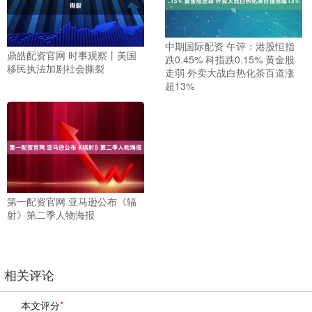
中期国际配资 午评：港股恒指
鼎皓配资官网 时事观察丨美国
跌0.45% 科指跌0.15% 黄金股
移民执法加剧社会撕裂
走弱 外卖大战白热化茶百道涨
超13%
第一配资官网 亚马逊公布《辐
射》第二季人物海报
相关评论
本文评分
*