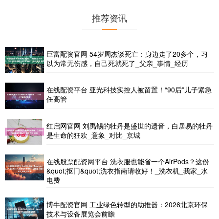
推荐资讯
巨富配资官网 54岁周杰谈死亡：身边走了20多个，习
以为常无伤感，自己死就死了_父亲_事情_经历
在线配资平台 亚光科技实控人被留置！“90后”儿子紧急
任高管
红启网官网 刘禹锡的牡丹是盛世的遗音，白居易的牡丹
是生命的狂欢_意象_对比_京城
在线股票配资网平台 洗衣服也能省一个AirPods？这份
&quot;抠门&quot;洗衣指南请收好！_洗衣机_我家_水
电费
博牛配资官网 工业绿色转型的助推器：2026北京环保
技术与设备展览会前瞻