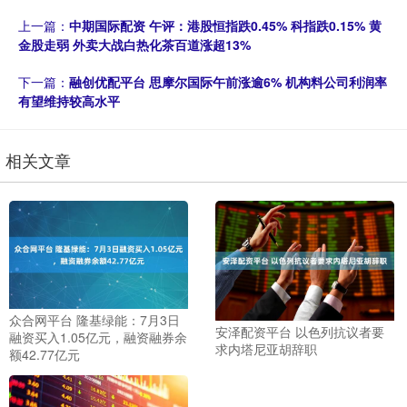
上一篇：
中期国际配资 午评：港股恒指跌0.45% 科指跌0.15% 黄
金股走弱 外卖大战白热化茶百道涨超13%
下一篇：
融创优配平台 思摩尔国际午前涨逾6% 机构料公司利润率
有望维持较高水平
相关文章
众合网平台 隆基绿能：7月3日
安泽配资平台 以色列抗议者要
融资买入1.05亿元，融资融券余
求内塔尼亚胡辞职
额42.77亿元