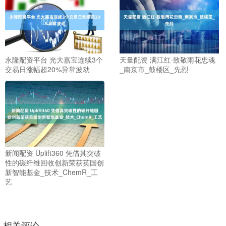
永隆配资平台 光大嘉宝连续3个
天量配资 满江红·致敬雨花忠魂
交易日涨幅超20%异常波动
_南京市_鼓楼区_先烈
新闻配资 Uplift360 凭借其突破
性的碳纤维回收创新荣获英国创
新智能基金_技术_ChemR_工
艺
相关评论