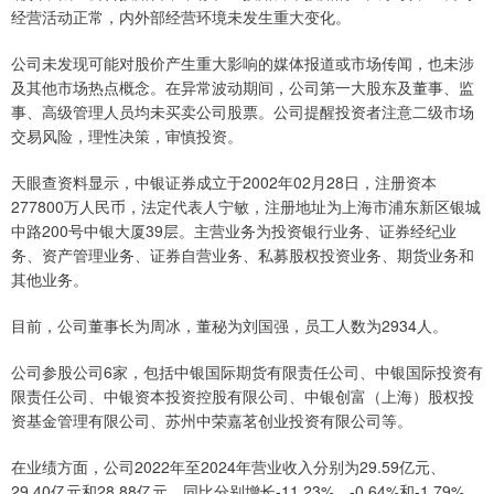
经营活动正常，内外部经营环境未发生重大变化。
公司未发现可能对股价产生重大影响的媒体报道或市场传闻，也未涉
及其他市场热点概念。在异常波动期间，公司第一大股东及董事、监
事、高级管理人员均未买卖公司股票。公司提醒投资者注意二级市场
交易风险，理性决策，审慎投资。
天眼查资料显示，中银证券成立于2002年02月28日，注册资本
277800万人民币，法定代表人宁敏，注册地址为上海市浦东新区银城
中路200号中银大厦39层。主营业务为投资银行业务、证券经纪业
务、资产管理业务、证券自营业务、私募股权投资业务、期货业务和
其他业务。
目前，公司董事长为周冰，董秘为刘国强，员工人数为2934人。
公司参股公司6家，包括中银国际期货有限责任公司、中银国际投资有
限责任公司、中银资本投资控股有限公司、中银创富（上海）股权投
资基金管理有限公司、苏州中荣嘉茗创业投资有限公司等。
在业绩方面，公司2022年至2024年营业收入分别为29.59亿元、
29.40亿元和28.88亿元，同比分别增长-11.23%、-0.64%和-1.79%。