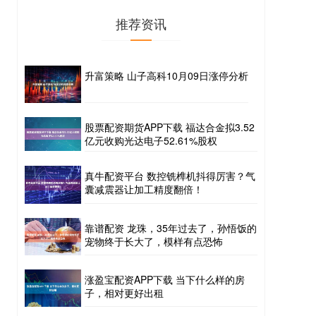
推荐资讯
升富策略 山子高科10月09日涨停分析
股票配资期货APP下载 福达合金拟3.52
亿元收购光达电子52.61%股权
真牛配资平台 数控铣榫机抖得厉害？气
囊减震器让加工精度翻倍！
靠谱配资 龙珠，35年过去了，孙悟饭的
宠物终于长大了，模样有点恐怖
涨盈宝配资APP下载 当下什么样的房
子，相对更好出租