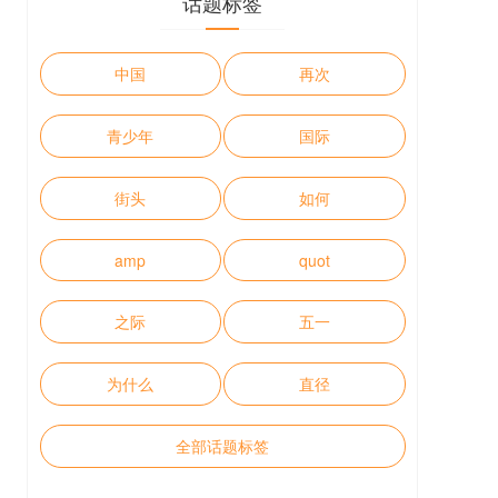
话题标签
中国
再次
青少年
国际
街头
如何
amp
quot
之际
五一
为什么
直径
全部话题标签