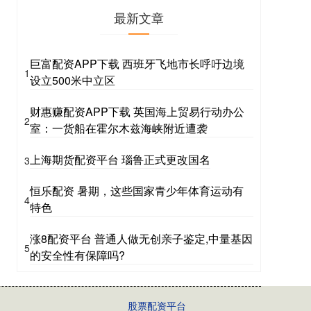
最新文章
巨富配资APP下载 西班牙飞地市长呼吁边境
1
设立500米中立区
财惠赚配资APP下载 英国海上贸易行动办公
2
室：一货船在霍尔木兹海峡附近遭袭
上海期货配资平台 瑙鲁正式更改国名
3
恒乐配资 暑期，这些国家青少年体育运动有
4
特色
涨8配资平台 普通人做无创亲子鉴定,中量基因
5
的安全性有保障吗?
股票配资平台