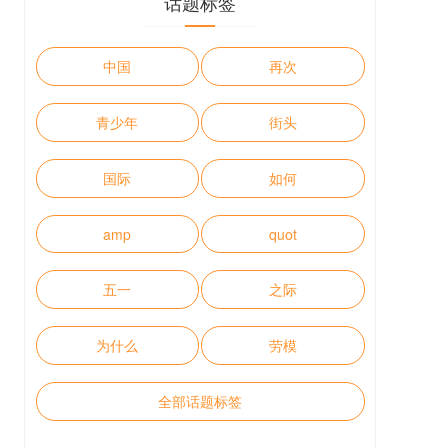
话题标签
中国
再次
青少年
街头
国际
如何
amp
quot
五一
之际
为什么
劳模
全部话题标签