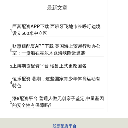
最新文章
巨富配资APP下载 西班牙飞地市长呼吁边境
1
设立500米中立区
财惠赚配资APP下载 英国海上贸易行动办公
2
室：一货船在霍尔木兹海峡附近遭袭
上海期货配资平台 瑙鲁正式更改国名
3
恒乐配资 暑期，这些国家青少年体育运动有
4
特色
涨8配资平台 普通人做无创亲子鉴定,中量基因
5
的安全性有保障吗?
股票配资平台