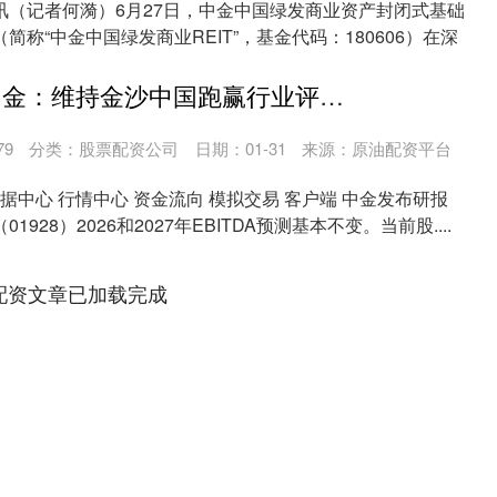
讯（记者何漪）6月27日，中金中国绿发商业资产封闭式基础
简称“中金中国绿发商业REIT”，基金代码：180606）在深
策略宝平台 中金：维持金沙中国跑赢行业评级 目标价23.80港元
79
分类：
股票配资公司
日期：01-31
来源：原油配资平台
数据中心 行情中心 资金流向 模拟交易 客户端 中金发布研报
928）2026和2027年EBITDA预测基本不变。当前股....
配资文章已加载完成