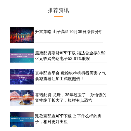
推荐资讯
升富策略 山子高科10月09日涨停分析
股票配资期货APP下载 福达合金拟3.52
亿元收购光达电子52.61%股权
真牛配资平台 数控铣榫机抖得厉害？气
囊减震器让加工精度翻倍！
靠谱配资 龙珠，35年过去了，孙悟饭的
宠物终于长大了，模样有点恐怖
涨盈宝配资APP下载 当下什么样的房
子，相对更好出租