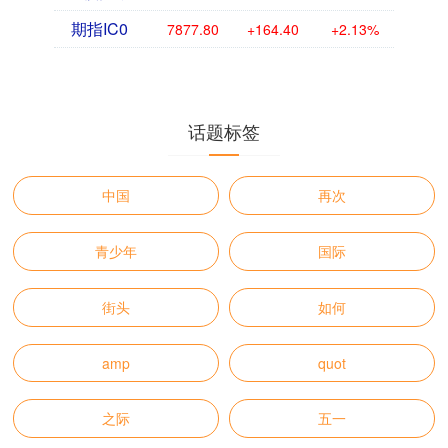
期指IC0
7877.80
+164.40
+2.13%
话题标签
中国
再次
青少年
国际
街头
如何
amp
quot
之际
五一