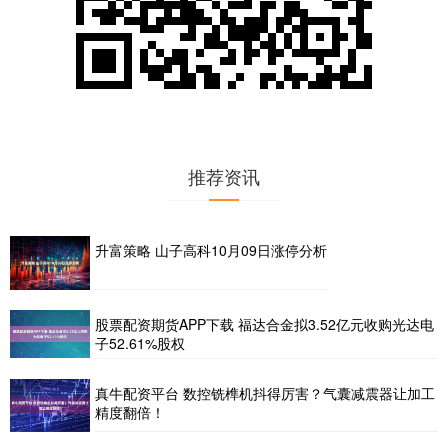
推荐资讯
升富策略 山子高科10月09日涨停分析
股票配资期货APP下载 福达合金拟3.52亿元收购光达电
子52.61%股权
真牛配资平台 数控铣榫机抖得厉害？气囊减震器让加工
精度翻倍！