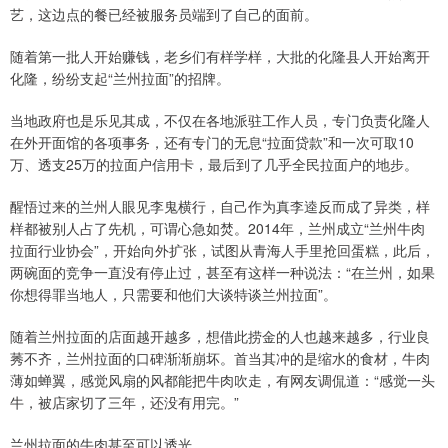
艺，这边点的餐已经被服务员端到了自己的面前。
随着第一批人开始赚钱，老乡们有样学样，大批的化隆县人开始离开
化隆，纷纷支起“兰州拉面”的招牌。
当地政府也是乐见其成，不仅在各地派驻工作人员，专门负责化隆人
在外开面馆的各项事务，还有专门的无息“拉面贷款”和一次可取10
万、透支25万的拉面户信用卡，最后到了几乎全民拉面户的地步。
醒悟过来的兰州人眼见李鬼横行，自己作为真李逵反而成了异类，样
样都被别人占了先机，可谓心急如焚。2014年，兰州成立“兰州牛肉
拉面行业协会”，开始向外扩张，试图从青海人手里抢回蛋糕，此后，
两碗面的竞争一直没有停止过，甚至有这样一种说法：“在兰州，如果
你想得罪当地人，只需要和他们大谈特谈兰州拉面”。
随着兰州拉面的店面越开越多，想借此捞金的人也越来越多，行业良
莠不齐，兰州拉面的口碑渐渐崩坏。首当其冲的是缩水的食材，牛肉
薄如蝉翼，感觉风扇的风都能把牛肉吹走，有网友调侃道：“感觉一头
牛，被店家切了三年，还没有用完。”
兰州拉面的牛肉甚至可以透光