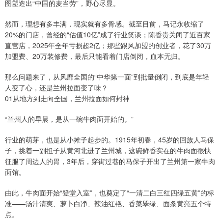
图塑造出“中国的麦当劳”，野心尽显。
然而，理想有多丰满，现实就有多骨感。截至目前，马记永收缩了
20%的门店，曾经的“估值10亿”成了行业笑谈；陈香贵关闭了近百家
直营店，2025年全年亏损超2亿；那些跟风加盟的创业者，花了30万
加盟费、20万装修费，最后只能看着门店倒闭，血本无归。
那么问题来了，从风靡全国的“中华第一面”到批量倒闭，到底是年轻
人变了心，还是兰州拉面变了味？
01从地方到走向全国，兰州拉面如何封神
“兰州人的早晨，是从一碗牛肉面开始的。”
行业的萌芽，也是从小摊子起步的。1915年初春，45岁的回族人马保
子，挑着一副担子从黄河北进了兰州城，这碗鲜香实在的牛肉面很快
征服了周边人的胃，3年后，穿街过巷的马保子开出了兰州第一家牛肉
面馆。
由此，牛肉面开始“登堂入室”，也奠定了“一清二白三红四绿五黄”的标
准——汤汁清爽、萝卜白净、辣油红艳、香菜翠绿、面条黄亮五个特
点。