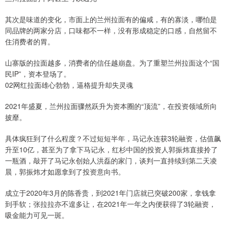
其次是味道的变化，市面上的兰州拉面有的偏咸，有的寡淡，哪怕是
同品牌的两家分店，口味都不一样，没有形成稳定的口感，自然留不
住消费者的胃。
山寨版的拉面越多，消费者的信任越崩盘。为了重塑兰州拉面这个“国
民IP”，资本登场了。
02网红拉面雄心勃勃，逼格提升却失灵魂
2021年盛夏，兰州拉面骤然跃升为资本圈的“顶流”，在投资领域所向
披靡。
具体疯狂到了什么程度？不过短短半年，马记永连获3轮融资，估值飙
升至10亿，甚至为了拿下马记永，红杉中国的投资人郭振炜直接拎了
一瓶酒，敲开了马记永创始人洪磊的家门，谈判一直持续到第二天凌
晨，郭振炜才如愿拿到了投资意向书。
成立于2020年3月的陈香贵，到2021年门店就已突破200家，拿钱拿
到手软；张拉拉亦不遑多让，在2021年一年之内便获得了3轮融资，
吸金能力可见一斑。