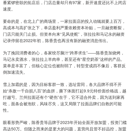
番紧锣密鼓的拓店后，门店总量却只有97家，新开速度还比不上闭店
速度。
要命的是，在北上广的商场里，一家拉面店的投入动辄就要上百万，
高成本与高扩张之下，单店盈利严重依赖资本补贴，一旦融资断裂，
门店只能关门止损。但资本向来“见风使舵”，张拉拉和马记永的融资
记录停留在2022年初，陈香贵也再没有新的融资消息传出。
为了挽回消费者的心，各家绞尽脑汁“跨界求生”——陈香贵加烧烤，
马记永卖酒水，张拉拉上羊肉串，甚至还有“星空奶茶”这样的产品。
菜单是丰富了，但核心定位也被削弱了，转型变成四不像后，客群反
倒加速流失。
雪上加霜的是，因为目标客群一致，选址雷同，各大品牌不得不开
始“杀敌一千自损八百”的血拼，撕下体面打起9.9元特价面价格战，越
打越亏。兰州拉面还有个“硬伤”在于，它不适合外卖，因为送到家再
吃，面条会被泡软，风味尽失，这又局限了拉面品牌们自救的可能
性。
眼看形势严峻，陈香贵等品牌于2023年开始全面开放加盟，投资门槛
高达50万。但随之而来的是更大的问题，直营尚且管不好品控，加盟