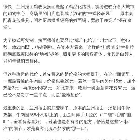
很快，兰州拉面馆改头换面走起了精品化路线，纷纷进驻齐各大城市
的购物中心。商场里的门店也装成了浓浓的“中式轻奢风”——原木桌
配青花蓝餐具，明档厨房摆着锃亮的煮面锅，宽敞干净宛若“深夜食
堂”。
为了模式可复制，拉面师傅也要经过“标准化培训”：拉12下、煮45
秒、放20ml汤，精确到秒。在资本方看来，这样的“升级”能让兰州拉
面彻底脱离以往的“地摊”标签，吸引更多的顾客群体，尤其是白领人
群和年轻消费群体。
但这种改造的代价，首先带来的是价格的大幅提升。在这些面馆里，
一碗最普通的牛肉面，价格也要26元，若添一份牛肉另付15元，加个
鸡蛋3元，再来份小菜8元，如此算来，吃用一碗面竟需花费52元，这
已经不是贵了一星半点，而是“坐地起价”。
最重要的是，兰州拉面彻底变味了。原本的兰州拉面，汤是用牛骨、
鸡架、牛肉慢熬8小时以上的，面是师傅手工拉的（“二细”“毛细”“韭
叶”，全看食客喜好），辣油也是各有各的配方，恰恰是这些“不标
准”的细节，才是食客们魂牵梦萦的“那一口”。