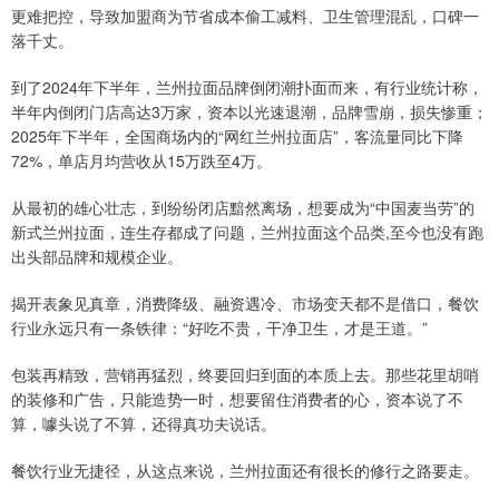
更难把控，导致加盟商为节省成本偷工减料、卫生管理混乱，口碑一
落千丈。
到了2024年下半年，兰州拉面品牌倒闭潮扑面而来，有行业统计称，
半年内倒闭门店高达3万家，资本以光速退潮，品牌雪崩，损失惨重；
2025年下半年，全国商场内的“网红兰州拉面店”，客流量同比下降
72%，单店月均营收从15万跌至4万。
从最初的雄心壮志，到纷纷闭店黯然离场，想要成为“中国麦当劳”的
新式兰州拉面，连生存都成了问题，兰州拉面这个品类,至今也没有跑
出头部品牌和规模企业。
揭开表象见真章，消费降级、融资遇冷、市场变天都不是借口，餐饮
行业永远只有一条铁律：“好吃不贵，干净卫生，才是王道。”
包装再精致，营销再猛烈，终要回归到面的本质上去。那些花里胡哨
的装修和广告，只能造势一时，想要留住消费者的心，资本说了不
算，噱头说了不算，还得真功夫说话。
餐饮行业无捷径，从这点来说，兰州拉面还有很长的修行之路要走。