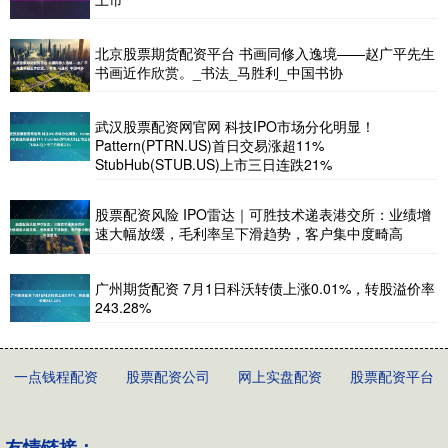
北京股票期货配资平台 书画同修入逸境——赵广平先生
书画近作欣赏。_书法_马胜利_中国书协
武汉股票配资网官网 科技IPO市场分化明显！
Pattern(PTRN.US)首日交易涨超11%
StubHub(STUB.US)上市三日连跌21%
股票配资风险 IPO雷达｜可胜技术递表港交所：业绩增
速大幅放缓，毛利率呈下滑趋势，客户集中度畸高
广州期货配资 7月1日科沃转债上涨0.01%，转股溢价率
243.28%
一点钱程配资
股票配资公司
网上实盘配资
股票配资平台
友情链接：