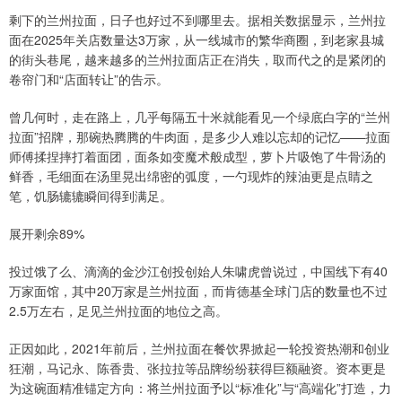
剩下的兰州拉面，日子也好过不到哪里去。据相关数据显示，兰州拉
面在2025年关店数量达3万家，从一线城市的繁华商圈，到老家县城
的街头巷尾，越来越多的兰州拉面店正在消失，取而代之的是紧闭的
卷帘门和“店面转让”的告示。
曾几何时，走在路上，几乎每隔五十米就能看见一个绿底白字的“兰州
拉面”招牌，那碗热腾腾的牛肉面，是多少人难以忘却的记忆——拉面
师傅揉捏摔打着面团，面条如变魔术般成型，萝卜片吸饱了牛骨汤的
鲜香，毛细面在汤里晃出绵密的弧度，一勺现炸的辣油更是点睛之
笔，饥肠辘辘瞬间得到满足。
展开剩余89%
投过饿了么、滴滴的金沙江创投创始人朱啸虎曾说过，中国线下有40
万家面馆，其中20万家是兰州拉面，而肯德基全球门店的数量也不过
2.5万左右，足见兰州拉面的地位之高。
正因如此，2021年前后，兰州拉面在餐饮界掀起一轮投资热潮和创业
狂潮，马记永、陈香贵、张拉拉等品牌纷纷获得巨额融资。资本更是
为这碗面精准锚定方向：将兰州拉面予以“标准化”与“高端化”打造，力