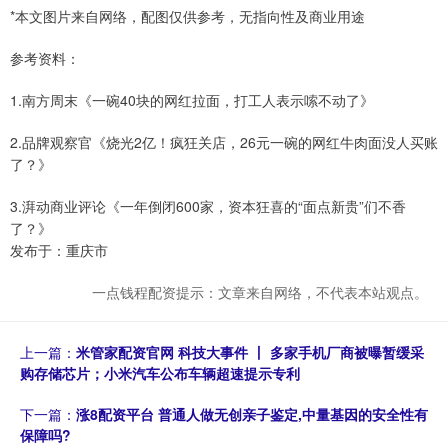
*本文图片来自网络，配图仅供参考，无指向性及商业用途
参考资料：
1.南方周末《一碗40块的网红拉面，打工人表示嗦不动了》
2.品牌观察官《烧光2亿！疯狂关店，26元一碗的网红牛肉面没人买账
了？》
3.湃动商业评论《一年倒闭600家，资本狂喜的“面点新贵”们不香
了？》
发布于：重庆市
一点钱程配资提示：文章来自网络，不代表本站观点。
上一篇：
米管家配资官网 科技大事件 丨 多家手机厂商被曝暂缓采
购存储芯片；小米汽车公布车辆超速提示专利
下一篇：
涨8配资平台 普通人做无创亲子鉴定,中量基因的安全性有
保障吗?