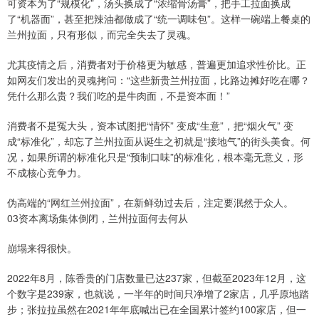
可资本为了“规模化”，汤头换成了“浓缩骨汤膏”，把手工拉面换成
了“机器面”，甚至把辣油都做成了“统一调味包”。这样一碗端上餐桌的
兰州拉面，只有形似，而完全失去了灵魂。
尤其疫情之后，消费者对于价格更为敏感，普遍更加追求性价比。正
如网友们发出的灵魂拷问：“这些新贵兰州拉面，比路边摊好吃在哪？
凭什么那么贵？我们吃的是牛肉面，不是资本面！”
消费者不是冤大头，资本试图把“情怀” 变成“生意”，把“烟火气” 变
成“标准化”，却忘了兰州拉面从诞生之初就是“接地气”的街头美食。何
况，如果所谓的标准化只是“预制口味”的标准化，根本毫无意义，形
不成核心竞争力。
伪高端的“网红兰州拉面”，在新鲜劲过去后，注定要泯然于众人。
03资本离场集体倒闭，兰州拉面何去何从
崩塌来得很快。
2022年8月，陈香贵的门店数量已达237家，但截至2023年12月，这
个数字是239家，也就说，一半年的时间只净增了2家店，几乎原地踏
步；张拉拉虽然在2021年年底喊出已在全国累计签约100家店，但一