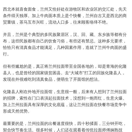
西北本就喜食面食，兰州又恰好处在游牧区和农业区的交汇处，先天
条件得天独厚。加上牛肉面本质上是个快餐，兰州自古又是西北的商
贸重镇，茶马互市兴旺，流动人口多，往来顾客络绎不绝。
并且，兰州是个典型的多民族聚居区，汉、回、藏、东乡族等都有分
布，这些民族都有自己的饮食习俗，有些还有禁忌。这种多元要求，
恰恰只有清真食品才能满足，几种因素作用，造就了兰州牛肉面的盛
行。
但有些尴尬的是，真正将兰州拉面带至全国各地的，却是青海的化隆
县人，也是曾经的国家级贫困县。去“大城市”打工的回族化隆县人，
发现在外很难吃到清真食品，便萌生了开面馆的想法。
化隆县人刚在外地开拉面馆，生意很一般，后来有人想到了兰州拉面
的招牌，索性在门口表演起拉面技术，没想到一炮而红，生意火爆。
加上兰州拉面具有深厚的文化底蕴，这让兰州拉面在快餐市场竞争中
形成天然优势。
最重要的是，兰州拉面的出餐速度很快，四十秒揉面，三分钟开吃，
契合快节奏生活。很多时候，人们还在观看着传统拉面师傅娴熟技