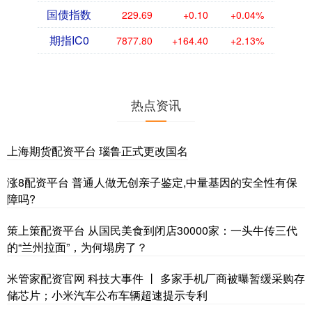
国债指数
229.69
+0.10
+0.04%
期指IC0
7877.80
+164.40
+2.13%
热点资讯
上海期货配资平台 瑙鲁正式更改国名
涨8配资平台 普通人做无创亲子鉴定,中量基因的安全性有保
障吗?
策上策配资平台 从国民美食到闭店30000家：一头牛传三代
的“兰州拉面”，为何塌房了？
米管家配资官网 科技大事件 丨 多家手机厂商被曝暂缓采购存
储芯片；小米汽车公布车辆超速提示专利