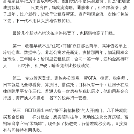
富裕家庭早把房子当成印钞机。他们玩的不是买卖差价，而是“把墙变
成提款机”—— 只要房在，钱就滴滴响。通胀来了，租金跟着涨；孩
子成年，过户就行，贷款早让租客帮还。资产和现金流一次性打包传
下去，下一代不用从头挤地铁投简历。
最近几个新动态把这条老路拓宽了，也悄悄抬高了门槛。
第一，收租早就不是“住宅+商铺”双拼那么简单。高净值名单上，
冷链仓库、数据中心、养老公寓才是新宠。疫情那两年，物流园租金
逆市涨，三年回本；给阿里云租机房，合同一签十年，违约金高得吓
人 —— 租约长、租户硬，睡着觉都比炒股踏实。
第二，专业管家登场。家族办公室雇一帮CFA、律师、税务师，
日常就是飞全球看房、算折旧、搭信托，目标只有一个：让房子在法
律缝隙里平安传三代。普通人换一次房被契税扒层皮，他们用基金会
持股，资产换人不换名，省下的税再扫一套楼。
第三，REITs蹦出来给“够不着整栋楼”的人开侧门。几千块就能
买基金份额，一样分租金，想卖随时挂单，流动性这块比真房强。富
裕家庭拿它当“零钱罐”，现金多了扔进去，行情差就秒变现，直接持
有与间接持有两头吃。