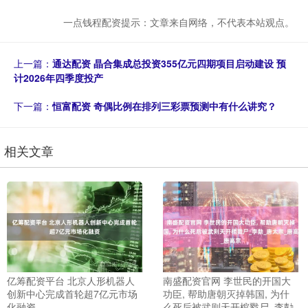
一点钱程配资提示：文章来自网络，不代表本站观点。
上一篇：
通达配资 晶合集成总投资355亿元四期项目启动建设 预
计2026年四季度投产
下一篇：
恒富配资 奇偶比例在排列三彩票预测中有什么讲究？
相关文章
亿筹配资平台 北京人形机器人
南盛配资官网 李世民的开国大
创新中心完成首轮超7亿元市场
功臣, 帮助唐朝灭掉韩国, 为什
化融资
么死后被武则天开棺戮尸_李勣