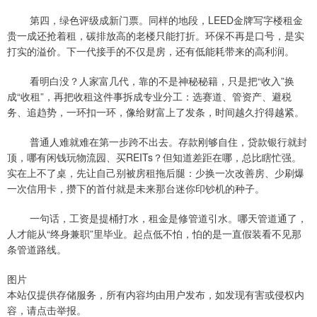
第四，绿色评级成新门票。同样的地段，LEED金牌写字楼租金
贵一成还抢着租，碳排放高的老楼只能打折。环保不再是口号，是实
打实的溢价。下一代接手的不仅是房，还有低能耗带来的高利润。
看明白没？人家富几代，靠的不是神秘秘籍，只是把“收入”换
成“收租”，再把收租这件事拆成专业分工：选赛道、管资产、避税
务、追趋势，一环扣一环，像给财富上了发条，时间越久拧得越紧。
普通人难就难在第一步跨不出去。存款刚够自住，贷款银行就封
顶，哪有闲钱玩物流园、买REITs？但知道差距在哪，总比瞎忙强。
实在上不了桌，先让自己别被房租拖后腿：少换一次改善房、少刷爆
一次信用卡，攒下的首付就是未来那台迷你印钞机的种子。
一句话，工资是提桶打水，租金是修管道引水。哪天管道通了，
人才能从“终身兼职”里毕业。起点低不怕，怕的是一直假装看不见那
条管道路线。
图片
本站仅提供存储服务，所有内容均由用户发布，如发现有害或侵权内
容，请点击举报。