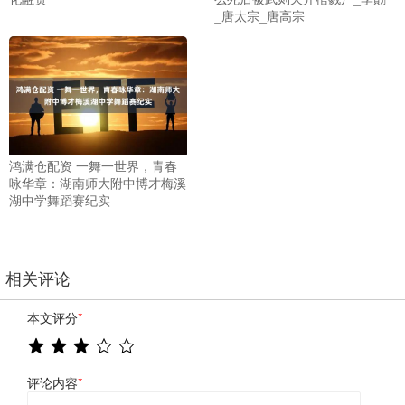
_唐太宗_唐高宗
鸿满仓配资 一舞一世界，青春
咏华章：湖南师大附中博才梅溪
湖中学舞蹈赛纪实
相关评论
本文评分
*
评论内容
*