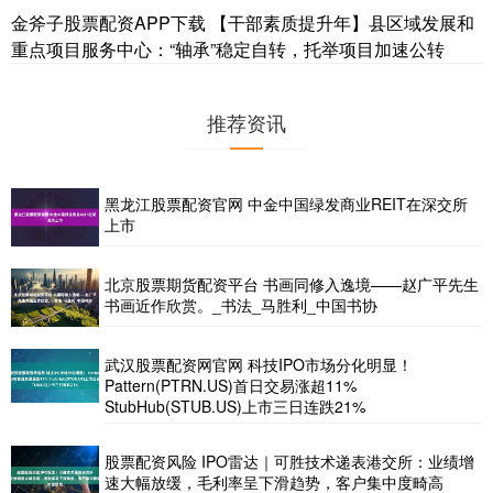
金斧子股票配资APP下载 【干部素质提升年】县区域发展和
重点项目服务中心：“轴承”稳定自转，托举项目加速公转
推荐资讯
黑龙江股票配资官网 中金中国绿发商业REIT在深交所
上市
北京股票期货配资平台 书画同修入逸境——赵广平先生
书画近作欣赏。_书法_马胜利_中国书协
武汉股票配资网官网 科技IPO市场分化明显！
Pattern(PTRN.US)首日交易涨超11%
StubHub(STUB.US)上市三日连跌21%
股票配资风险 IPO雷达｜可胜技术递表港交所：业绩增
速大幅放缓，毛利率呈下滑趋势，客户集中度畸高